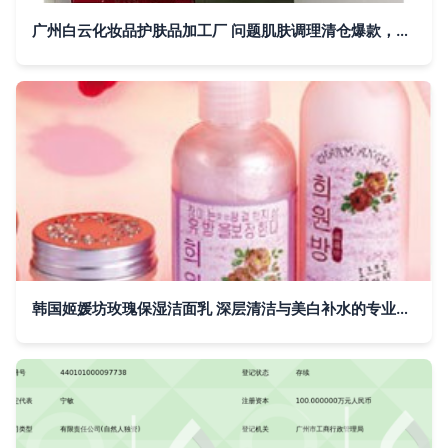
广州白云化妆品护肤品加工厂 问题肌肤调理清仓爆款，开启批发零售新机遇
韩国姬媛坊玫瑰保湿洁面乳 深层清洁与美白补水的专业之选