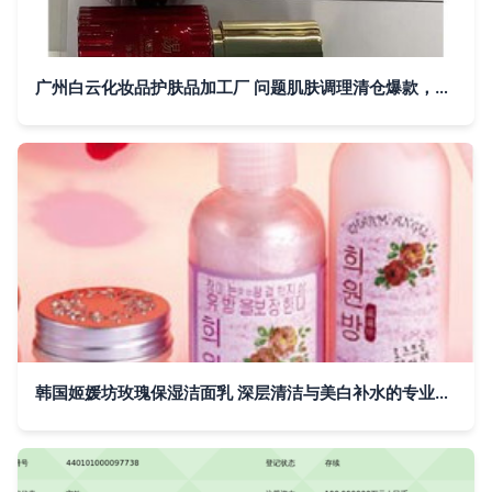
广州白云化妆品护肤品加工厂 问题肌肤调理清仓爆款，开启批发零售新机遇
韩国姬媛坊玫瑰保湿洁面乳 深层清洁与美白补水的专业之选